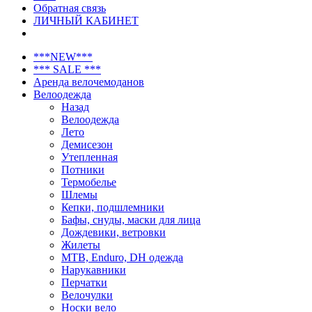
Обратная связь
ЛИЧНЫЙ КАБИНЕТ
***NEW***
*** SALE ***
Аренда велочемоданов
Велоодежда
Назад
Велоодежда
Лето
Демисезон
Утепленная
Потники
Термобелье
Шлемы
Кепки, подшлемники
Бафы, снуды, маски для лица
Дождевики, ветровки
Жилеты
MTB, Enduro, DH одежда
Нарукавники
Перчатки
Велочулки
Носки вело