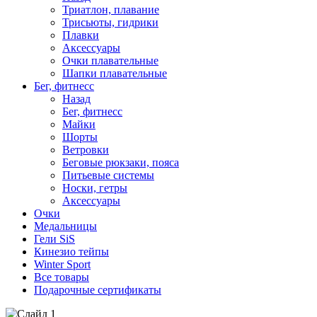
Триатлон, плавание
Трисьюты, гидрики
Плавки
Аксессуары
Очки плавательные
Шапки плавательные
Бег, фитнесс
Назад
Бег, фитнесс
Майки
Шорты
Ветровки
Беговые рюкзаки, пояса
Питьевые системы
Носки, гетры
Аксессуары
Очки
Медальницы
Гели SiS
Кинезио тейпы
Winter Sport
Все товары
Подарочные сертификаты