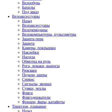
Велообувь
Бахилы
Под заказ
Велоаксессуары
Назад
Велоаксессуары
Велочемоданы
Велокомпьютеры, пульсометры
Защита пера
Защита
Камеры, покрышки
Наклейки
Насосы
Обмотка на руль
Рога, лежаки, выносы
Рюкзаки
Педали, шипы
Сервис
Сигналы, звонки
Сумки, чехлы
Фляги
Флягодержатели
Фонари, фары, катафоты
Триатлон, плавание
Назад