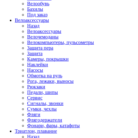
Велообувь
Бахилы
Под заказ
Велоаксессуары
Назад
Велоаксессуары
Велочемоданы
Велокомпьютеры, пульсометры
Защита пера
Защита
Камеры, покрышки
Наклейки
Насосы
Обмотка на руль
Рога, лежаки, выносы
Рюкзаки
Педали, шипы
Сервис
Сигналы, звонки
Сумки, чехлы
Фляги
Флягодержатели
Фонари, фары, катафоты
Триатлон, плавание
Назад