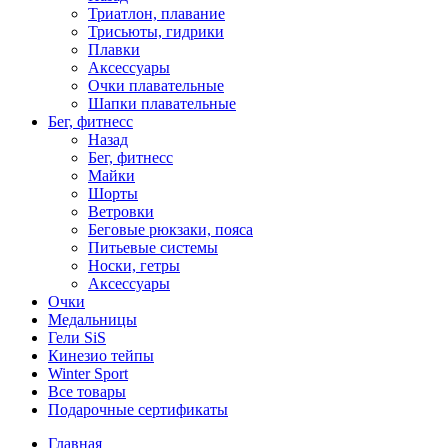
Триатлон, плавание
Трисьюты, гидрики
Плавки
Аксессуары
Очки плавательные
Шапки плавательные
Бег, фитнесс
Назад
Бег, фитнесс
Майки
Шорты
Ветровки
Беговые рюкзаки, пояса
Питьевые системы
Носки, гетры
Аксессуары
Очки
Медальницы
Гели SiS
Кинезио тейпы
Winter Sport
Все товары
Подарочные сертификаты
Главная