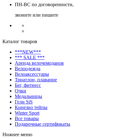
ПН-ВС по договоренности,
звоните или пишите
Каталог товаров
***NEW***
*** SALE ***
Аренда велочемоданов
Велоодежда
Велоаксессуары
Триатлон, плавание
Бег, фитнесс
Очки
Медальницы
Гели SiS
Кинезио тейпы
Winter Sport
Все товары
Подарочные сертификаты
Нижнее меню