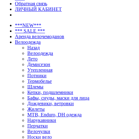
Обратная связь
ЛИЧНЫЙ КАБИНЕТ
***NEW***
*** SALE ***
Аренда велочемоданов
Велоодежда
Назад
Велоодежда
Лето
Демисезон
Утепленная
Потники
Термобелье
Шлемы
Кепки, подшлемники
Бафы, снуды, маски для лица
Дождевики, ветровки
Жилеты
MTB, Enduro, DH одежда
Нарукавники
Перчатки
Велочулки
Носки вело