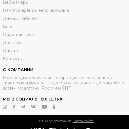
Веб-камеры
Памятка аренды велочемодана
Личный кабинет
Блог
Обратная связь
Доставка
Оплата
Контакты
О КОМПАНИИ
Мы предлагаем лучшие товары для веловелоспорта,
триатлона и фитнеса по доступным ценам с доставкой по
всему Казахстану, России и СНГ
МЫ В СОЦИАЛЬНЫХ СЕТЯХ
2026 © Veloforma.kz.
Карта сайта