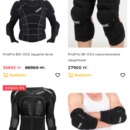
ProPro BA-002 защита тела
ProPro SK-004 наколенники
защитные
56865 тг.
66900 тг.
27900 тг.
Выбрать
Выбрать
СКИДКА 15%