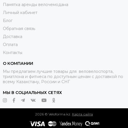
Памятка аренды велочемодана
Личный кабинет
Блог
Обратная связь
Доставка
Оплата
Контакты
О КОМПАНИИ
Мы предлагаем лучшие товары для веловелоспорта,
триатлона и фитнеса по доступным ценам с доставкой по
всему Казахстану, России и СНГ
МЫ В СОЦИАЛЬНЫХ СЕТЯХ
2026 © Veloforma.kz.
Карта сайта