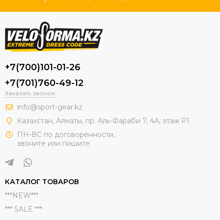
+7(700)101-01-26
+7(701)760-49-12
Заказать звонок
info@sport-gear.kz
Казахстан, Алматы, пр. Аль-Фараби 7, 4А, этаж Р1
ПН-ВС по договоренности,
звоните или пишите
КАТАЛОГ ТОВАРОВ
***NEW***
*** SALE ***