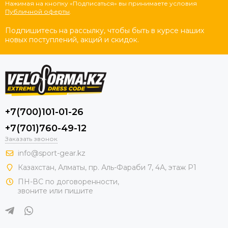
Нажимая на кнопку «Подписаться» вы принимаете условия
Публичной оферты
.
Подпишитесь на рассылку, чтобы быть в курсе наших
новых поступлений, акций и скидок.
+7(700)101-01-26
+7(701)760-49-12
Заказать звонок
info@sport-gear.kz
Казахстан, Алматы, пр. Аль-Фараби 7, 4А, этаж Р1
ПН-ВС по договоренности,
звоните или пишите