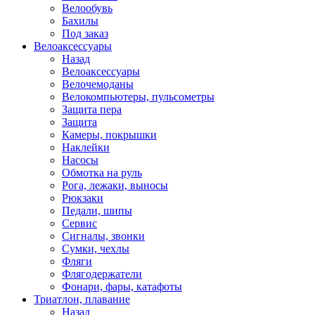
Велообувь
Бахилы
Под заказ
Велоаксессуары
Назад
Велоаксессуары
Велочемоданы
Велокомпьютеры, пульсометры
Защита пера
Защита
Камеры, покрышки
Наклейки
Насосы
Обмотка на руль
Рога, лежаки, выносы
Рюкзаки
Педали, шипы
Сервис
Сигналы, звонки
Сумки, чехлы
Фляги
Флягодержатели
Фонари, фары, катафоты
Триатлон, плавание
Назад