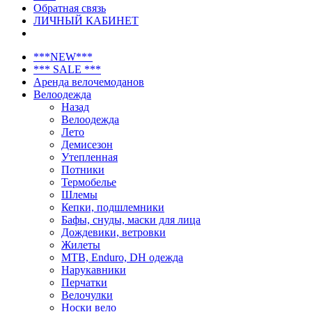
Обратная связь
ЛИЧНЫЙ КАБИНЕТ
***NEW***
*** SALE ***
Аренда велочемоданов
Велоодежда
Назад
Велоодежда
Лето
Демисезон
Утепленная
Потники
Термобелье
Шлемы
Кепки, подшлемники
Бафы, снуды, маски для лица
Дождевики, ветровки
Жилеты
MTB, Enduro, DH одежда
Нарукавники
Перчатки
Велочулки
Носки вело