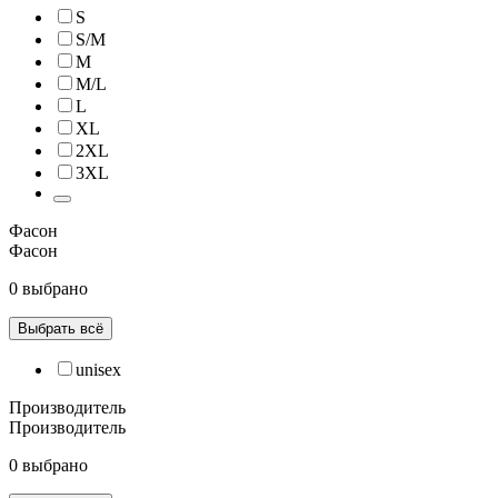
S
S/M
M
M/L
L
XL
2XL
3XL
Фасон
Фасон
0 выбрано
Выбрать всё
unisex
Производитель
Производитель
0 выбрано