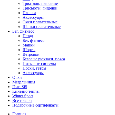
Триатлон, плавание
Трисьюты, гидрики
Плавки
Аксессуары
Очки плавательные
Шапки плавательные
Бег, фитнесс
Назад
Бег, фитнесс
Майки
Шорты
Ветровки
Беговые рюкзаки, пояса
Питьевые системы
Носки, гетры
Аксессуары
Очки
Медальницы
Гели SiS
Кинезио тейпы
Winter Sport
Все товары
Подарочные сертификаты
Главная