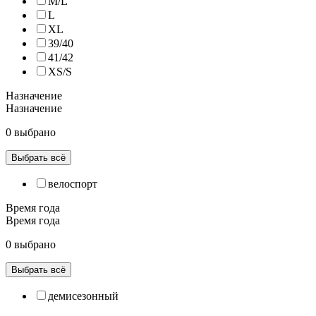
M/L
L
XL
39/40
41/42
XS/S
Назначение
Назначение
0 выбрано
Выбрать всё
велоспорт
Время года
Время года
0 выбрано
Выбрать всё
демисезонный