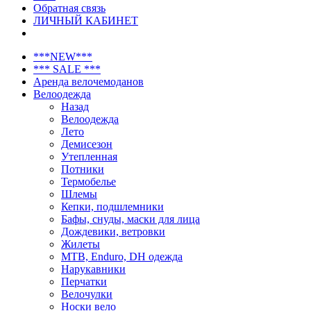
Обратная связь
ЛИЧНЫЙ КАБИНЕТ
***NEW***
*** SALE ***
Аренда велочемоданов
Велоодежда
Назад
Велоодежда
Лето
Демисезон
Утепленная
Потники
Термобелье
Шлемы
Кепки, подшлемники
Бафы, снуды, маски для лица
Дождевики, ветровки
Жилеты
MTB, Enduro, DH одежда
Нарукавники
Перчатки
Велочулки
Носки вело