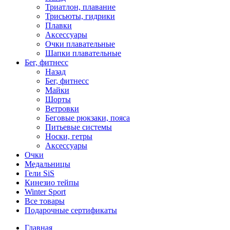
Триатлон, плавание
Трисьюты, гидрики
Плавки
Аксессуары
Очки плавательные
Шапки плавательные
Бег, фитнесс
Назад
Бег, фитнесс
Майки
Шорты
Ветровки
Беговые рюкзаки, пояса
Питьевые системы
Носки, гетры
Аксессуары
Очки
Медальницы
Гели SiS
Кинезио тейпы
Winter Sport
Все товары
Подарочные сертификаты
Главная