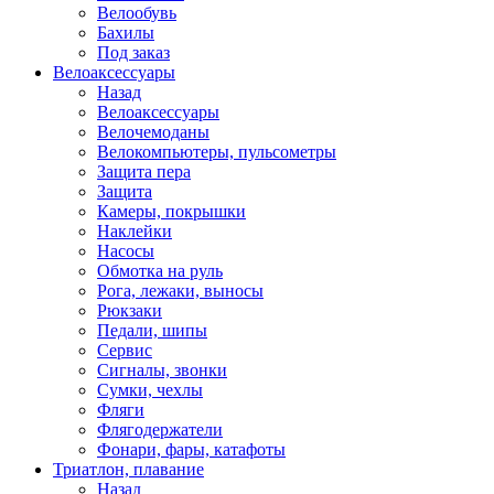
Велообувь
Бахилы
Под заказ
Велоаксессуары
Назад
Велоаксессуары
Велочемоданы
Велокомпьютеры, пульсометры
Защита пера
Защита
Камеры, покрышки
Наклейки
Насосы
Обмотка на руль
Рога, лежаки, выносы
Рюкзаки
Педали, шипы
Сервис
Сигналы, звонки
Сумки, чехлы
Фляги
Флягодержатели
Фонари, фары, катафоты
Триатлон, плавание
Назад