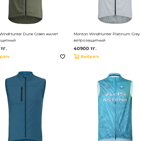
WindHunter Dune Green жилет
Monton WindHunter Platinum Grey
ащитный
ветрозащитный
тг.
40900 тг.
рать
Выбрать