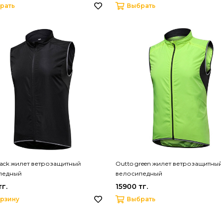
рать
Выбрать
lack жилет ветрозащитный
Outto green жилет ветрозащитны
педный
велосипедный
тг.
15900 тг.
орзину
Выбрать