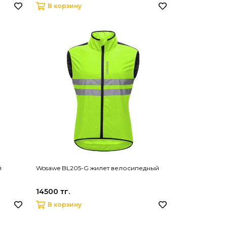
В корзину
й
Wosawe BL205-G жилет велосипедный
14500 тг.
В корзину