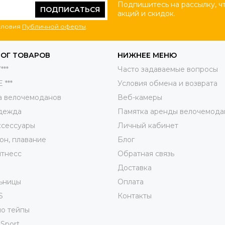
Подпишитесь на рассылку, ч
ПОДПИСАТЬСЯ
акций и скидок.
условия
Публичной оферты
.
ОГ ТОВАРОВ
НИЖНЕЕ МЕНЮ
***
Часто задаваемые вопросы
 ***
Условия обмена и возврата
а велочемоданов
Веб-камеры
дежда
Памятка аренды велочемода
ксессуары
Личный кабинет
он, плавание
Блог
итнесс
Обратная связь
Доставка
ьницы
Оплата
S
Контакты
о тейпы
 Sport