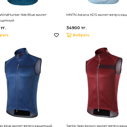
WindHunter Nile Blue жилет
MNTN Astana XDS жилет ветроза
ащитный
тг.
34900 тг.
рать
Выбрать
Isgo blue жилет ветрозащитный
Santic Isgo brown жилет ветроза