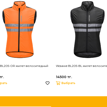
 BL205-OR жилет велосипедный
Wosawe BL205-BL жилет велосип
тг.
14500 тг.
рать
Выбрать