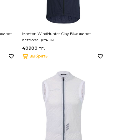
 жилет
Monton WindHunter Clay Blue жилет
ветрозащитный
40900 тг.
Выбрать