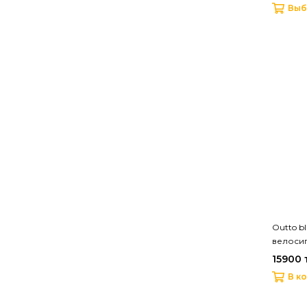
Выб
Outto b
велоси
15900 
В к