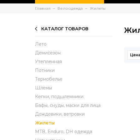
Главная
Велоодежда
Жилеты
Жи
КАТАЛОГ ТОВАРОВ
Лето
Демисезон
Цена,
Утепленная
Потники
Термобелье
Шлемы
Кепки, подшлемники
Бафы, снуды, маски для лица
Дождевики, ветровки
Жилеты
MTB, Enduro, DH одежда