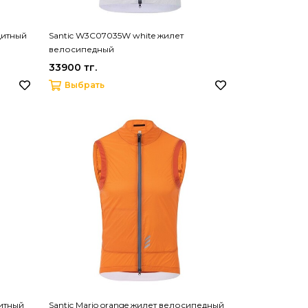
щитный
Santic W3C07035W white жилет
велосипедный
33900 тг.
Выбрать
щитный
Santic Mario orange жилет велосипедный