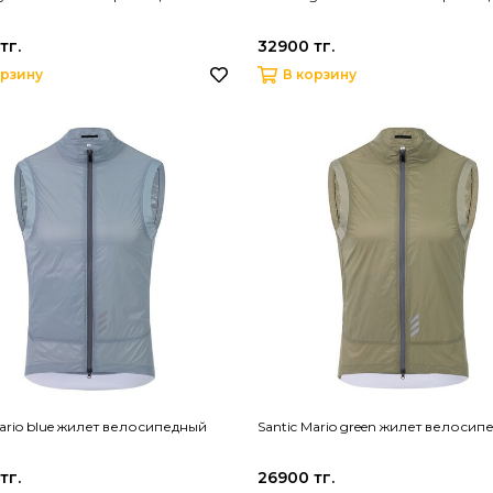
тг.
32900 тг.
орзину
В корзину
Mario blue жилет велосипедный
Santic Mario green жилет велосип
тг.
26900 тг.