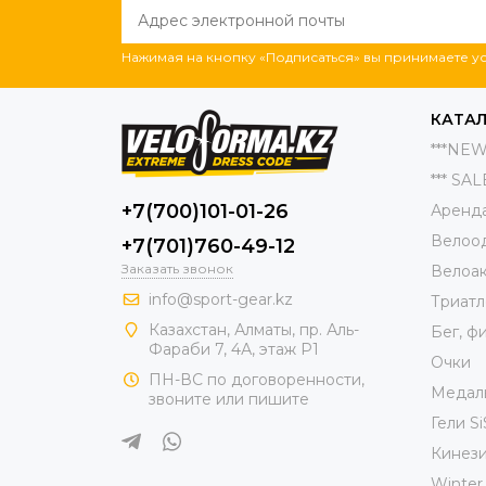
Нажимая на кнопку «Подписаться» вы принимаете 
КАТАЛ
***NEW
*** SALE
+7(700)101-01-26
Аренд
Велоо
+7(701)760-49-12
Заказать звонок
Велоа
info@sport-gear.kz
Триатл
Казахстан, Алматы, пр. Аль-
Бег, ф
Фараби 7, 4А, этаж Р1
Очки
ПН-ВС по договоренности,
Медал
звоните или пишите
Гели Si
Кинези
Winter