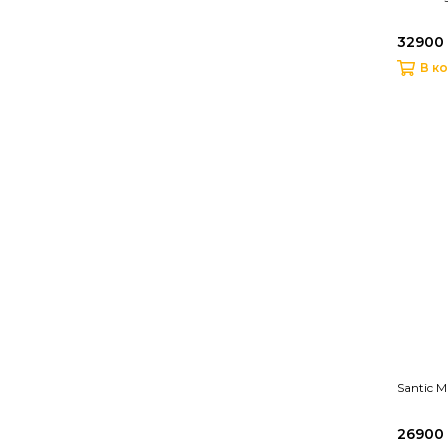
32900 
В к
Santic 
26900 