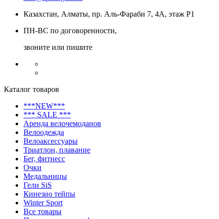
Казахстан, Алматы, пр. Аль-Фараби 7, 4А, этаж Р1
ПН-ВС по договоренности,
звоните или пишите
Каталог товаров
***NEW***
*** SALE ***
Аренда велочемоданов
Велоодежда
Велоаксессуары
Триатлон, плавание
Бег, фитнесс
Очки
Медальницы
Гели SiS
Кинезио тейпы
Winter Sport
Все товары