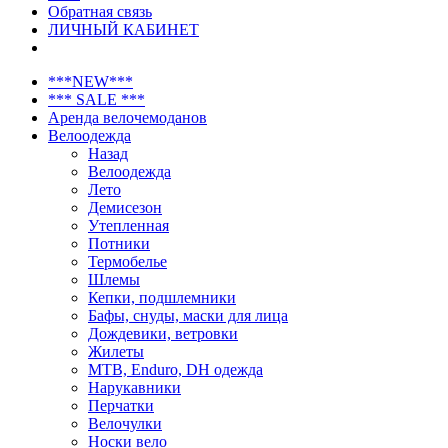
Обратная связь
ЛИЧНЫЙ КАБИНЕТ
***NEW***
*** SALE ***
Аренда велочемоданов
Велоодежда
Назад
Велоодежда
Лето
Демисезон
Утепленная
Потники
Термобелье
Шлемы
Кепки, подшлемники
Бафы, снуды, маски для лица
Дождевики, ветровки
Жилеты
MTB, Enduro, DH одежда
Нарукавники
Перчатки
Велочулки
Носки вело