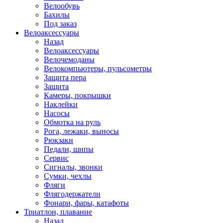
Велообувь
Бахилы
Под заказ
Велоаксессуары
Назад
Велоаксессуары
Велочемоданы
Велокомпьютеры, пульсометры
Защита пера
Защита
Камеры, покрышки
Наклейки
Насосы
Обмотка на руль
Рога, лежаки, выносы
Рюкзаки
Педали, шипы
Сервис
Сигналы, звонки
Сумки, чехлы
Фляги
Флягодержатели
Фонари, фары, катафоты
Триатлон, плавание
Назад