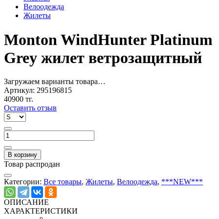
Велоодежда
Жилеты
Monton WindHunter Platinum
Grey жилет ветрозащитный
Загружаем варианты товара…
Артикул:
295196815
40900 тг.
Оставить отзыв
В корзину
Товар распродан
Категории:
Все товары
,
Жилеты
,
Велоодежда
,
***NEW***
ОПИСАНИЕ
ХАРАКТЕРИСТИКИ