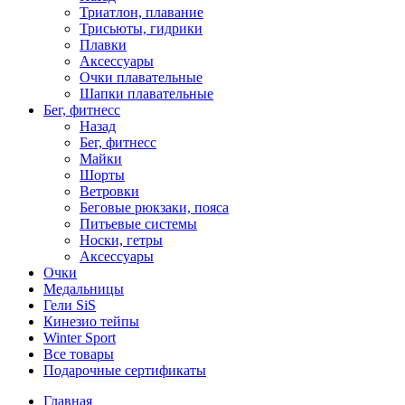
Триатлон, плавание
Трисьюты, гидрики
Плавки
Аксессуары
Очки плавательные
Шапки плавательные
Бег, фитнесс
Назад
Бег, фитнесс
Майки
Шорты
Ветровки
Беговые рюкзаки, пояса
Питьевые системы
Носки, гетры
Аксессуары
Очки
Медальницы
Гели SiS
Кинезио тейпы
Winter Sport
Все товары
Подарочные сертификаты
Главная