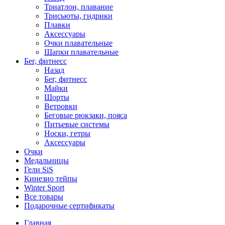
Триатлон, плавание
Трисьюты, гидрики
Плавки
Аксессуары
Очки плавательные
Шапки плавательные
Бег, фитнесс
Назад
Бег, фитнесс
Майки
Шорты
Ветровки
Беговые рюкзаки, пояса
Питьевые системы
Носки, гетры
Аксессуары
Очки
Медальницы
Гели SiS
Кинезио тейпы
Winter Sport
Все товары
Подарочные сертификаты
Главная