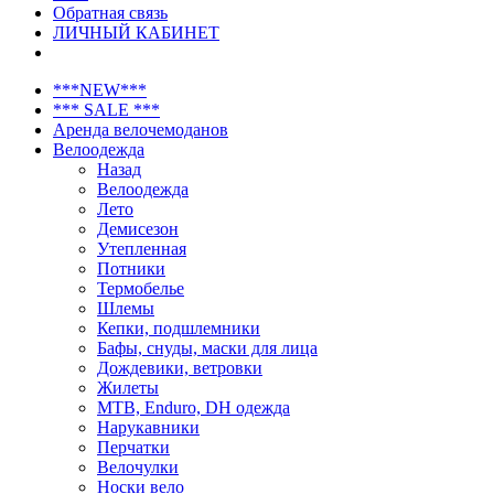
Обратная связь
ЛИЧНЫЙ КАБИНЕТ
***NEW***
*** SALE ***
Аренда велочемоданов
Велоодежда
Назад
Велоодежда
Лето
Демисезон
Утепленная
Потники
Термобелье
Шлемы
Кепки, подшлемники
Бафы, снуды, маски для лица
Дождевики, ветровки
Жилеты
MTB, Enduro, DH одежда
Нарукавники
Перчатки
Велочулки
Носки вело