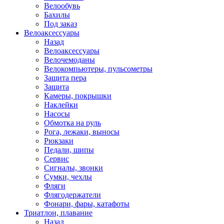
Велообувь
Бахилы
Под заказ
Велоаксессуары
Назад
Велоаксессуары
Велочемоданы
Велокомпьютеры, пульсометры
Защита пера
Защита
Камеры, покрышки
Наклейки
Насосы
Обмотка на руль
Рога, лежаки, выносы
Рюкзаки
Педали, шипы
Сервис
Сигналы, звонки
Сумки, чехлы
Фляги
Флягодержатели
Фонари, фары, катафоты
Триатлон, плавание
Назад