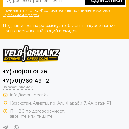
ПОДПИСАТЬСЯ
Нажимая на кнопку «Подписаться» вы принимаете условия
Публичной оферты
.
Подпишитесь на рассылку, чтобы быть в курсе наших
новых поступлений, акций и скидок.
+7(700)101-01-26
+7(701)760-49-12
Заказать звонок
info@sport-gear.kz
Казахстан, Алматы, пр. Аль-Фараби 7, 4А, этаж Р1
ПН-ВС по договоренности,
звоните или пишите