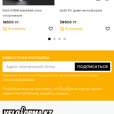
Elicit E159B black/red очки
Scott RC green велоформа
спортивные
18500 тг.
38900 тг.
В корзину
В корзину
НОВОСТНАЯ РАССЫЛКА
ПОДПИСАТЬСЯ
Нажимая на кнопку «Подписаться» вы принимаете условия
Публичной оферты
.
Подпишитесь на рассылку, чтобы быть в курсе наших
новых поступлений, акций и скидок.