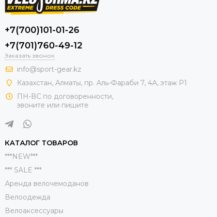
+7(700)101-01-26
+7(701)760-49-12
Заказать звонок
info@sport-gear.kz
Казахстан, Алматы, пр. Аль-Фараби 7, 4А, этаж Р1
ПН-ВС по договоренности,
звоните или пишите
КАТАЛОГ ТОВАРОВ
***NEW***
*** SALE ***
Аренда велочемоданов
Велоодежда
Велоаксессуары