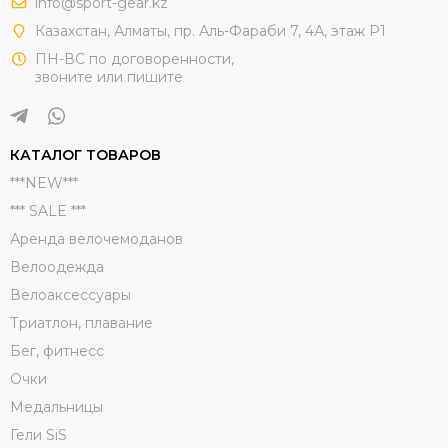
info@sport-gear.kz
Казахстан, Алматы, пр. Аль-Фараби 7, 4А, этаж Р1
ПН-ВС по договоренности,
звоните или пишите
КАТАЛОГ ТОВАРОВ
***NEW***
*** SALE ***
Аренда велочемоданов
Велоодежда
Велоаксессуары
Триатлон, плавание
Бег, фитнесс
Очки
Медальницы
Гели SiS