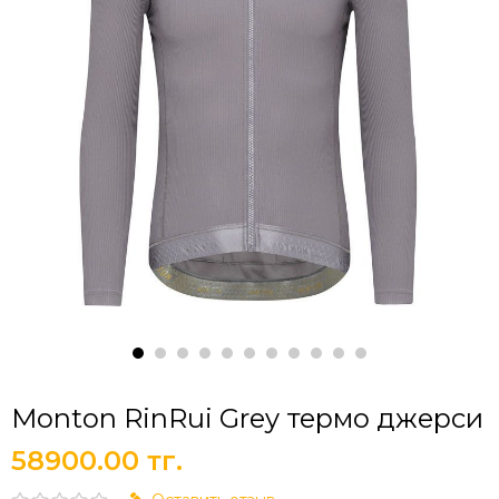
Monton RinRui Grey термо джерси
58900.00 тг.