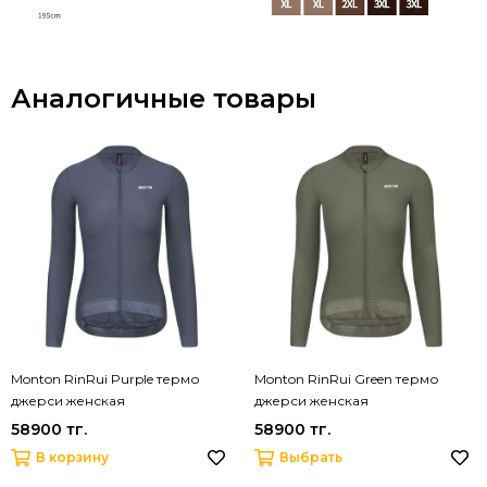
Аналогичные товары
Monton RinRui Purple термо
Monton RinRui Green термо
джерси женская
джерси женская
58900 тг.
58900 тг.
В корзину
Выбрать