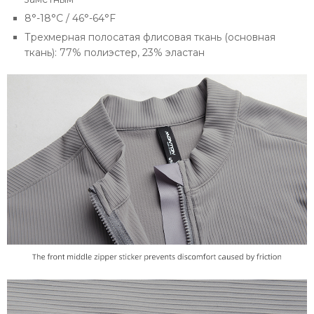
8°-18°C / 46°-64°F
Трехмерная полосатая флисовая ткань (основная
ткань): 77% полиэстер, 23% эластан