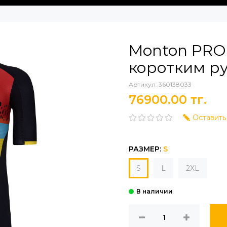
Monton PRO 
коротким р
Артикул:
360138033
76900.00 тг.
Оставить
РАЗМЕР:
S
S
L
2XL