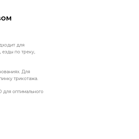
вом
одходит для
 езды по треку,
ованиях. Для
пинку трикотажа.
 для оптимального