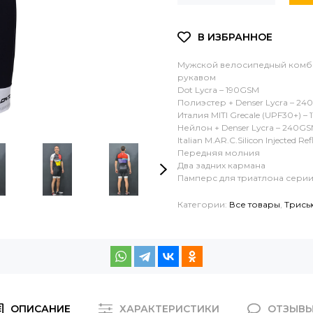
Мужской велосипедный комби
рукавом
Dot Lycra – 190GSM
Полиэстер + Denser Lycra – 2
Италия MITI Grecale (UPF30+) –
Нейлон + Denser Lycra – 240G
Italian M.AR.C.Silicon Injected R
Передняя молния
Два задних кармана
Памперс для триатлона сери
Категории:
Все товары
,
Трись
ОПИСАНИЕ
ХАРАКТЕРИСТИКИ
ОТЗЫВ