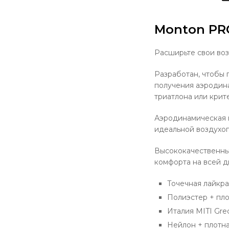
Monton PR
Расширьте свои во
Разработан, чтобы 
получения аэродина
триатлона или крит
Аэродинамическая 
идеальной воздухоп
Высококачественны
комфорта на всей д
Точечная лайкра
Полиэстер + пло
Италия MITI Gre
Нейлон + плотн