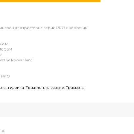
незон для триатлона серии PRO с коротким
40GSM
 110GSM
SM
eflective Power Band
и PRO
юты, гидрики
,
Триатлон, плавание
,
Трисьюты
0
Ы