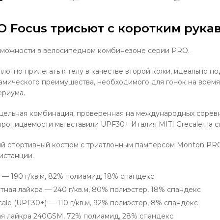
O Focus трисьют с коротким рука
зможности в велосипедном комбинезоне серии PRO.
плотно прилегать к телу в качестве второй кожи, идеально п
мического преимущества, необходимого для гонок на время,
ериума.
цельная комбинация, проверенная на международных соревн
роницаемости мы вставили UPF30+ Италия MITI Grecale на с
й спортивный костюм с триатлонным памперсом Monton PRO
истанции.
 — 190 г/кв.м, 82% полиамид, 18% спандекс
тная лайкра — 240 г/кв.м, 80% полиэстер, 18% спандекс
cale (UPF30+) — 110 г/кв.м, 92% полиэстер, 8% спандекс
ая лайкра 240GSM, 72% полиамид, 28% спандекс