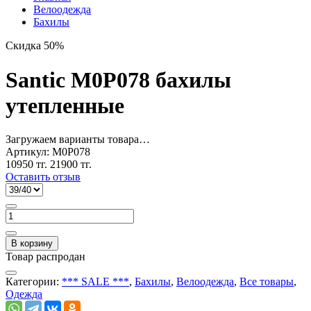
Велоодежда
Бахилы
Скидка 50%
Santic M0P078 бахилы
утепленные
Загружаем варианты товара…
Артикул:
M0P078
10950 тг.
21900 тг.
Оставить отзыв
В корзину
Товар распродан
Категории:
*** SALE ***
,
Бахилы
,
Велоодежда
,
Все товары
,
Одежда