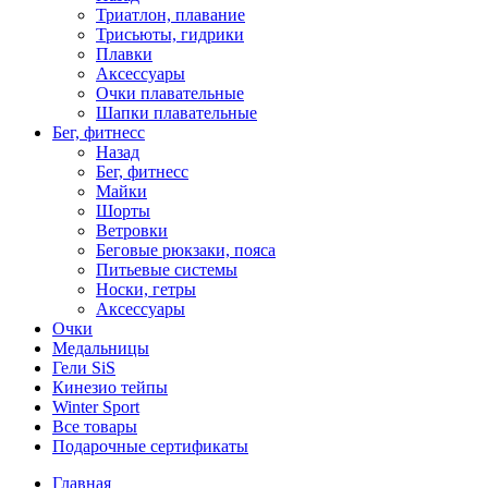
Триатлон, плавание
Трисьюты, гидрики
Плавки
Аксессуары
Очки плавательные
Шапки плавательные
Бег, фитнесс
Назад
Бег, фитнесс
Майки
Шорты
Ветровки
Беговые рюкзаки, пояса
Питьевые системы
Носки, гетры
Аксессуары
Очки
Медальницы
Гели SiS
Кинезио тейпы
Winter Sport
Все товары
Подарочные сертификаты
Главная