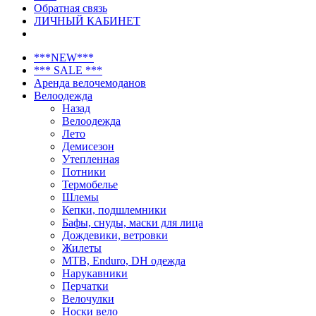
Обратная связь
ЛИЧНЫЙ КАБИНЕТ
***NEW***
*** SALE ***
Аренда велочемоданов
Велоодежда
Назад
Велоодежда
Лето
Демисезон
Утепленная
Потники
Термобелье
Шлемы
Кепки, подшлемники
Бафы, снуды, маски для лица
Дождевики, ветровки
Жилеты
MTB, Enduro, DH одежда
Нарукавники
Перчатки
Велочулки
Носки вело