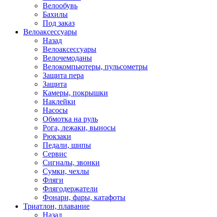
Велообувь
Бахилы
Под заказ
Велоаксессуары
Назад
Велоаксессуары
Велочемоданы
Велокомпьютеры, пульсометры
Защита пера
Защита
Камеры, покрышки
Наклейки
Насосы
Обмотка на руль
Рога, лежаки, выносы
Рюкзаки
Педали, шипы
Сервис
Сигналы, звонки
Сумки, чехлы
Фляги
Флягодержатели
Фонари, фары, катафоты
Триатлон, плавание
Назад