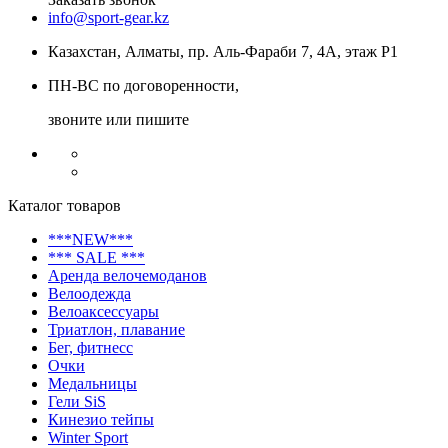
info@sport-gear.kz
Казахстан, Алматы, пр. Аль-Фараби 7, 4А, этаж Р1
ПН-ВС по договоренности,
звоните или пишите
Каталог товаров
***NEW***
*** SALE ***
Аренда велочемоданов
Велоодежда
Велоаксессуары
Триатлон, плавание
Бег, фитнесс
Очки
Медальницы
Гели SiS
Кинезио тейпы
Winter Sport