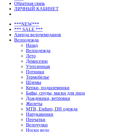
Обратная связь
ЛИЧНЫЙ КАБИНЕТ
***NEW***
*** SALE ***
Аренда велочемоданов
Велоодежда
Назад
Велоодежда
Лето
Демисезон
Утепленная
Потники
Термобелье
Шлемы
Кепки, подшлемники
Бафы, снуды, маски для лица
Дождевики, ветровки
Жилеты
MTB, Enduro, DH одежда
Нарукавники
Перчатки
Велочулки
Носки вело