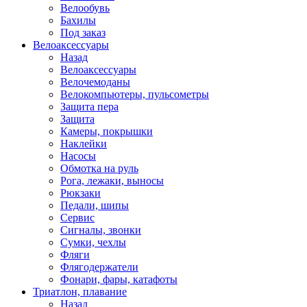
Велообувь
Бахилы
Под заказ
Велоаксессуары
Назад
Велоаксессуары
Велочемоданы
Велокомпьютеры, пульсометры
Защита пера
Защита
Камеры, покрышки
Наклейки
Насосы
Обмотка на руль
Рога, лежаки, выносы
Рюкзаки
Педали, шипы
Сервис
Сигналы, звонки
Сумки, чехлы
Фляги
Флягодержатели
Фонари, фары, катафоты
Триатлон, плавание
Назад