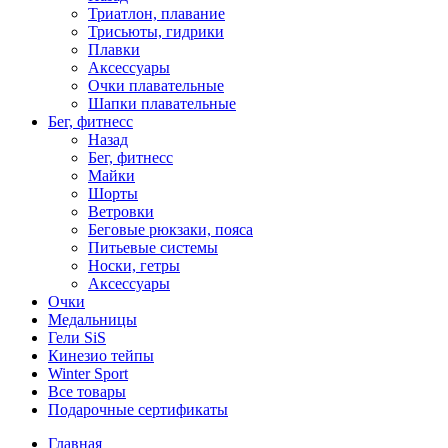
Триатлон, плавание
Трисьюты, гидрики
Плавки
Аксессуары
Очки плавательные
Шапки плавательные
Бег, фитнесс
Назад
Бег, фитнесс
Майки
Шорты
Ветровки
Беговые рюкзаки, пояса
Питьевые системы
Носки, гетры
Аксессуары
Очки
Медальницы
Гели SiS
Кинезио тейпы
Winter Sport
Все товары
Подарочные сертификаты
Главная