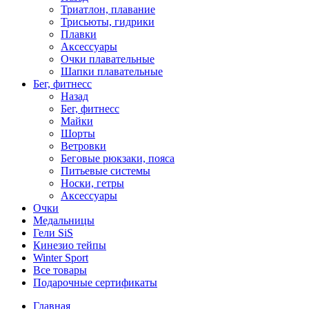
Триатлон, плавание
Трисьюты, гидрики
Плавки
Аксессуары
Очки плавательные
Шапки плавательные
Бег, фитнесс
Назад
Бег, фитнесс
Майки
Шорты
Ветровки
Беговые рюкзаки, пояса
Питьевые системы
Носки, гетры
Аксессуары
Очки
Медальницы
Гели SiS
Кинезио тейпы
Winter Sport
Все товары
Подарочные сертификаты
Главная