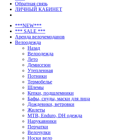
Обратная связь
ЛИЧНЫЙ КАБИНЕТ
***NEW***
*** SALE ***
Аренда велочемоданов
Велоодежда
Назад
Велоодежда
Лето
Демисезон
Утепленная
Потники
Термобелье
Шлемы
Кепки, подшлемники
Бафы, снуды, маски для лица
Дождевики, ветровки
Жилеты
MTB, Enduro, DH одежда
Нарукавники
Перчатки
Велочулки
Носки вело