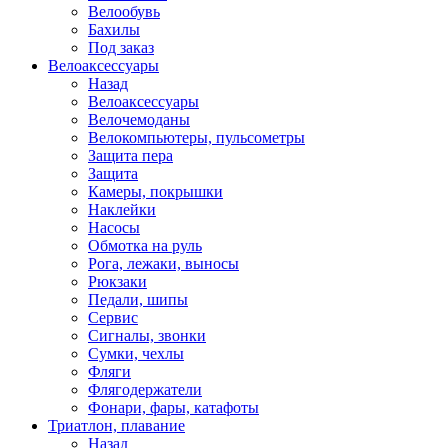
Велообувь
Бахилы
Под заказ
Велоаксессуары
Назад
Велоаксессуары
Велочемоданы
Велокомпьютеры, пульсометры
Защита пера
Защита
Камеры, покрышки
Наклейки
Насосы
Обмотка на руль
Рога, лежаки, выносы
Рюкзаки
Педали, шипы
Сервис
Сигналы, звонки
Сумки, чехлы
Фляги
Флягодержатели
Фонари, фары, катафоты
Триатлон, плавание
Назад