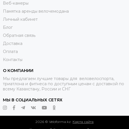
Веб-камеры
Памятка аренды велочемодана
Личный кабинет
Блог
Обратная связь
Доставка
Оплата
Контакты
О КОМПАНИИ
Мы предлагаем лучшие товары для веловелоспорта,
триатлона и фитнеса по доступным ценам с доставкой по
всему Казахстану, России и СНГ
МЫ В СОЦИАЛЬНЫХ СЕТЯХ
2026 © Veloforma.kz.
Карта сайта