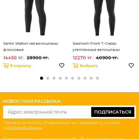
Santic Walton red велоштаны
Soomom Front T-Classic
флисовые
утепленные велоштаны
14450 тг.
28900 тг.
12270 тг.
40900 тг.
В корзину
Выбрать
НОВОСТНАЯ РАССЫЛКА
ПОДПИСАТЬСЯ
Нажимая на кнопку «Подписаться» вы принимаете условия
Публичной оферты
.
Подпишитесь на рассылку, чтобы быть в курсе наших