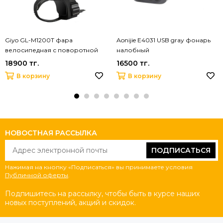
Giyo GL-M1200T фара
Aonijie E4031 USB gray фонарь
велосипедная с поворотной
налобный
линзой
18900 тг.
16500 тг.
В корзину
В корзину
НОВОСТНАЯ РАССЫЛКА
ПОДПИСАТЬСЯ
Нажимая на кнопку «Подписаться» вы принимаете условия
Публичной оферты
.
Подпишитесь на рассылку, чтобы быть в курсе наших
новых поступлений, акций и скидок.