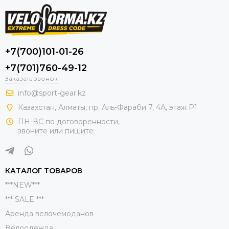
+7(700)101-01-26
+7(701)760-49-12
Заказать звонок
info@sport-gear.kz
Казахстан, Алматы, пр. Аль-Фараби 7, 4А, этаж Р1
ПН-ВС по договоренности,
звоните или пишите
КАТАЛОГ ТОВАРОВ
***NEW***
*** SALE ***
Аренда велочемоданов
Велоодежда