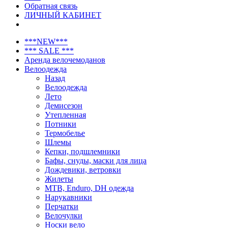
Обратная связь
ЛИЧНЫЙ КАБИНЕТ
***NEW***
*** SALE ***
Аренда велочемоданов
Велоодежда
Назад
Велоодежда
Лето
Демисезон
Утепленная
Потники
Термобелье
Шлемы
Кепки, подшлемники
Бафы, снуды, маски для лица
Дождевики, ветровки
Жилеты
MTB, Enduro, DH одежда
Нарукавники
Перчатки
Велочулки
Носки вело