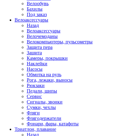
Велообувь
Бахилы
Под заказ
Велоаксессуары
Назад
Велоаксессуары
Велочемоданы
Велокомпьютеры, пульсометры
Защита пера
Защита
Камеры, покрышки
Наклейки
Насосы
Обмотка на руль
Рога, лежаки, выносы
Рюкзаки
Педали, шипы
Сервис
Сигналы, звонки
Сумки, чехлы
Фляги
Флягодержатели
Фонари, фары, катафоты
Триатлон, плавание
Назад