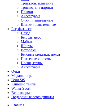
Триатлон, плавание
Трисьюты, гидрики
Плавки
Аксессуары
Очки плавательные
Шапки плавательные
Бег, фитнесс
Назад
Бег, фитнесс
Майки
Шорты
Ветровки
Беговые рюкзаки, пояса
Питьевые системы
Носки, гетры
Аксессуары
Очки
Медальницы
Гели SiS
Кинезио тейпы
Winter Sport
Все товары
Подарочные сертификаты
Главная