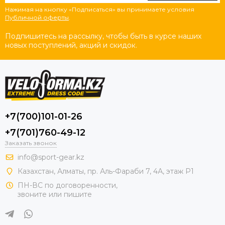
Нажимая на кнопку «Подписаться» вы принимаете условия
Публичной оферты
.
Подпишитесь на рассылку, чтобы быть в курсе наших
новых поступлений, акций и скидок.
+7(700)101-01-26
+7(701)760-49-12
Заказать звонок
info@sport-gear.kz
Казахстан, Алматы, пр. Аль-Фараби 7, 4А, этаж Р1
ПН-ВС по договоренности,
звоните или пишите