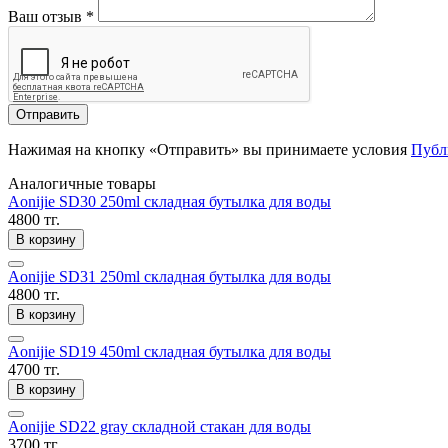
Ваш отзыв
*
Отправить
Нажимая на кнопку «Отправить» вы принимаете условия
Публ
Аналогичные товары
Aonijie SD30 250ml складная бутылка для воды
4800 тг.
В корзину
Aonijie SD31 250ml складная бутылка для воды
4800 тг.
В корзину
Aonijie SD19 450ml складная бутылка для воды
4700 тг.
В корзину
Aonijie SD22 gray складной стакан для воды
3700 тг.