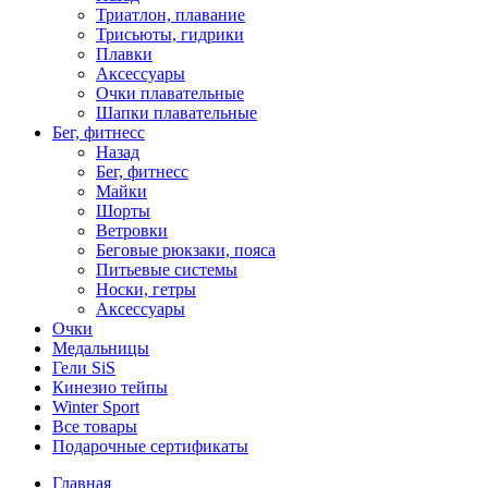
Триатлон, плавание
Трисьюты, гидрики
Плавки
Аксессуары
Очки плавательные
Шапки плавательные
Бег, фитнесс
Назад
Бег, фитнесс
Майки
Шорты
Ветровки
Беговые рюкзаки, пояса
Питьевые системы
Носки, гетры
Аксессуары
Очки
Медальницы
Гели SiS
Кинезио тейпы
Winter Sport
Все товары
Подарочные сертификаты
Главная