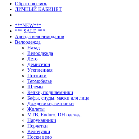
Обратная связь
ЛИЧНЫЙ КАБИНЕТ
***NEW***
*** SALE ***
Аренда велочемоданов
Велоодежда
Назад
Велоодежда
Лето
Демисезон
Утепленная
Потники
Термобелье
Шлемы
Кепки, подшлемники
Бафы, снуды, маски для лица
Дождевики, ветровки
Жилеты
MTB, Enduro, DH одежда
Нарукавники
Перчатки
Велочулки
Носки вело