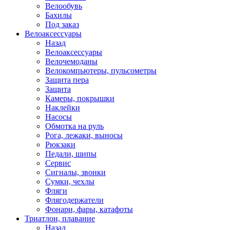
Велообувь
Бахилы
Под заказ
Велоаксессуары
Назад
Велоаксессуары
Велочемоданы
Велокомпьютеры, пульсометры
Защита пера
Защита
Камеры, покрышки
Наклейки
Насосы
Обмотка на руль
Рога, лежаки, выносы
Рюкзаки
Педали, шипы
Сервис
Сигналы, звонки
Сумки, чехлы
Фляги
Флягодержатели
Фонари, фары, катафоты
Триатлон, плавание
Назад