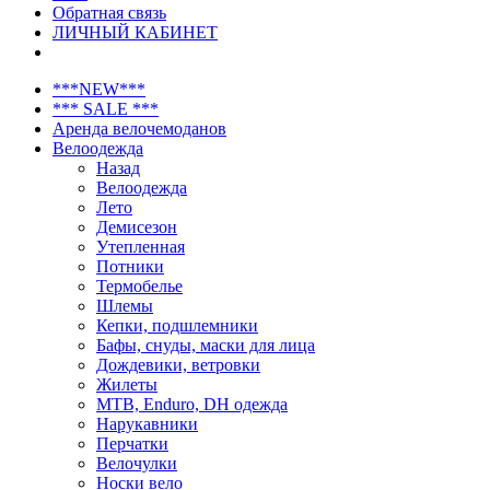
Обратная связь
ЛИЧНЫЙ КАБИНЕТ
***NEW***
*** SALE ***
Аренда велочемоданов
Велоодежда
Назад
Велоодежда
Лето
Демисезон
Утепленная
Потники
Термобелье
Шлемы
Кепки, подшлемники
Бафы, снуды, маски для лица
Дождевики, ветровки
Жилеты
MTB, Enduro, DH одежда
Нарукавники
Перчатки
Велочулки
Носки вело