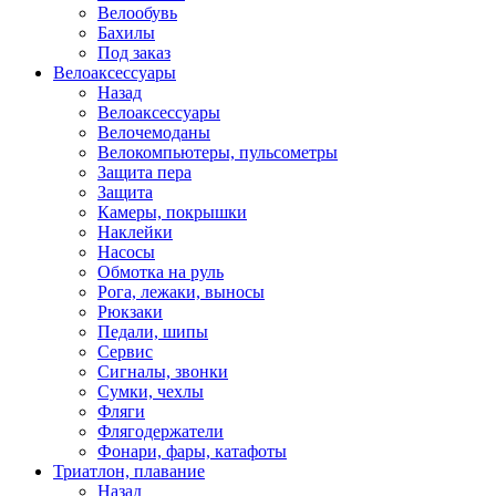
Велообувь
Бахилы
Под заказ
Велоаксессуары
Назад
Велоаксессуары
Велочемоданы
Велокомпьютеры, пульсометры
Защита пера
Защита
Камеры, покрышки
Наклейки
Насосы
Обмотка на руль
Рога, лежаки, выносы
Рюкзаки
Педали, шипы
Сервис
Сигналы, звонки
Сумки, чехлы
Фляги
Флягодержатели
Фонари, фары, катафоты
Триатлон, плавание
Назад