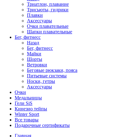
Триатлон, плавание
Трисьюты, гидрики
Плавки
Аксессуары
Очки плавательные
Шапки плавательные
Бег, фитнесс
Назад
Бег, фитнесс
Майки
Шорты
Ветровки
Беговые рюкзаки, пояса
Питьевые системы
Носки, гетры
Аксессуары
Очки
Медальницы
Гели SiS
Кинезио тейпы
Winter Sport
Все товары
Подарочные сертификаты
Главная