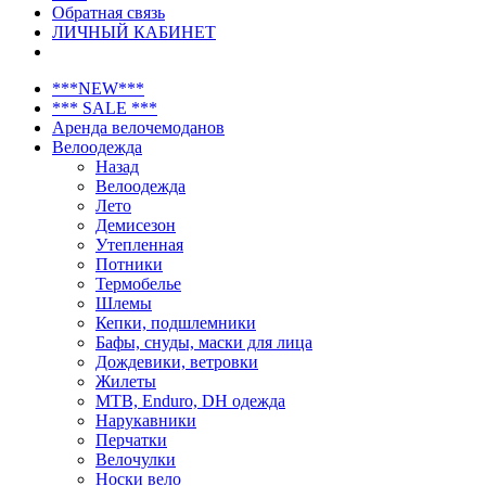
Обратная связь
ЛИЧНЫЙ КАБИНЕТ
***NEW***
*** SALE ***
Аренда велочемоданов
Велоодежда
Назад
Велоодежда
Лето
Демисезон
Утепленная
Потники
Термобелье
Шлемы
Кепки, подшлемники
Бафы, снуды, маски для лица
Дождевики, ветровки
Жилеты
MTB, Enduro, DH одежда
Нарукавники
Перчатки
Велочулки
Носки вело