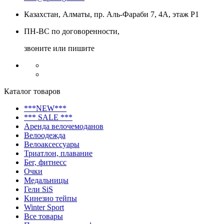
Казахстан, Алматы, пр. Аль-Фараби 7, 4А, этаж Р1
ПН-ВС по договоренности,
звоните или пишите
Каталог товаров
***NEW***
*** SALE ***
Аренда велочемоданов
Велоодежда
Велоаксессуары
Триатлон, плавание
Бег, фитнесс
Очки
Медальницы
Гели SiS
Кинезио тейпы
Winter Sport
Все товары