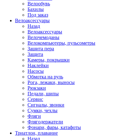
Велообувь
Бахилы
Под заказ
Велоаксессуары
Назад
Велоаксессуары
Велочемоданы
Велокомпьютеры, пульсометры
Защита пера
Защита
Камеры, покрышки
Наклейки
Насосы
Обмотка на руль
Рога, лежаки, выносы
Рюкзаки
Педали, шипы
Сервис
Сигналы, звонки
Сумки, чехлы
Фляги
Флягодержатели
Фонари, фары, катафоты
Триатлон, плавание
Назад