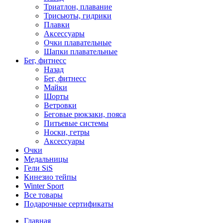
Триатлон, плавание
Трисьюты, гидрики
Плавки
Аксессуары
Очки плавательные
Шапки плавательные
Бег, фитнесс
Назад
Бег, фитнесс
Майки
Шорты
Ветровки
Беговые рюкзаки, пояса
Питьевые системы
Носки, гетры
Аксессуары
Очки
Медальницы
Гели SiS
Кинезио тейпы
Winter Sport
Все товары
Подарочные сертификаты
Главная