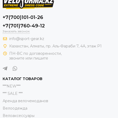
+7(700)101-01-26
+7(701)760-49-12
Заказать звонок
info@sport-gear.kz
Казахстан, Алматы, пр. Аль-Фараби 7, 4А, этаж Р1
ПН-ВС по договоренности,
звоните или пишите
КАТАЛОГ ТОВАРОВ
***NEW***
*** SALE ***
Аренда велочемоданов
Велоодежда
Велоаксессуары