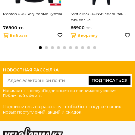
Monton PRO Yonji термо куртка
Santic M3C04158H велоштаны
флисовые
76900 тг.
66900 тг.
Выбрать
В корзину
НОВОСТНАЯ РАССЫЛКА
ПОДПИСАТЬСЯ
Нажимая на кнопку «Подписаться» вы принимаете условия
Публичной оферты
.
Подпишитесь на рассылку, чтобы быть в курсе наших
новых поступлений, акций и скидок.