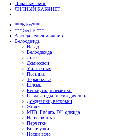
Обратная связь
ЛИЧНЫЙ КАБИНЕТ
***NEW***
*** SALE ***
Аренда велочемоданов
Велоодежда
Назад
Велоодежда
Лето
Демисезон
Утепленная
Потники
Термобелье
Шлемы
Кепки, подшлемники
Бафы, снуды, маски для лица
Дождевики, ветровки
Жилеты
MTB, Enduro, DH одежда
Нарукавники
Перчатки
Велочулки
Носки вело