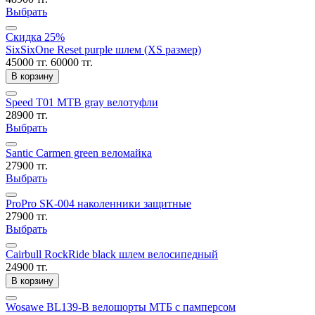
Выбрать
Скидка 25%
SixSixOne Reset purple шлем (XS размер)
45000 тг.
60000 тг.
В корзину
Speed T01 MTB gray велотуфли
28900 тг.
Выбрать
Santic Carmen green веломайка
27900 тг.
Выбрать
ProPro SK-004 наколенники защитные
27900 тг.
Выбрать
Cairbull RockRide black шлем велосипедный
24900 тг.
В корзину
Wosawe BL139-B велошорты МТБ с памперсом