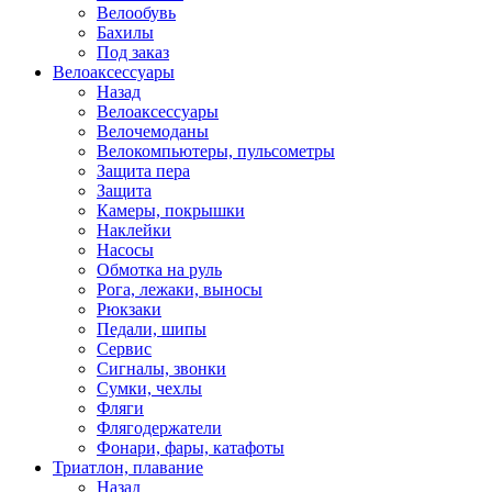
Велообувь
Бахилы
Под заказ
Велоаксессуары
Назад
Велоаксессуары
Велочемоданы
Велокомпьютеры, пульсометры
Защита пера
Защита
Камеры, покрышки
Наклейки
Насосы
Обмотка на руль
Рога, лежаки, выносы
Рюкзаки
Педали, шипы
Сервис
Сигналы, звонки
Сумки, чехлы
Фляги
Флягодержатели
Фонари, фары, катафоты
Триатлон, плавание
Назад