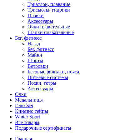
Триатлон, плавание
Трисьюты, гидрики
Плавки
Аксессуары
Очки плавательные
Шапки плавательные
Бег, фитнесс
Назад
Бег, фитнесс
Майки
Шорты
Ветровки
Беговые рюкзаки, пояса
Питьевые системы
Носки, гетры
Аксессуары
Очки
Медальницы
Гели SiS
Кинезио тейпы
Winter Sport
Все товары
Подарочные сертификаты
Главная