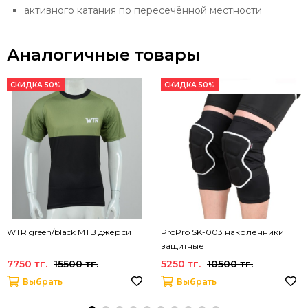
активного катания по пересечённой местности
Аналогичные товары
СКИДКА 50%
СКИДКА 50%
WTR green/black MTB джерси
ProPro SK-003 наколенники
защитные
7750 тг.
15500 тг.
5250 тг.
10500 тг.
Выбрать
Выбрать