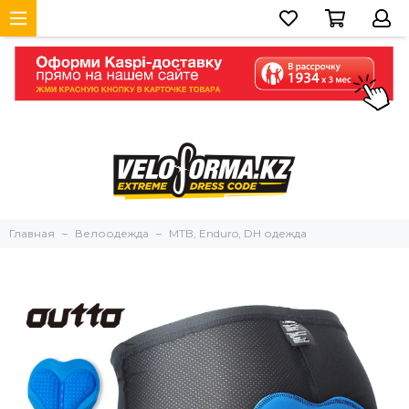
Главная
Велоодежда
MTB, Enduro, DH одежда