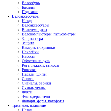
Велообувь
Бахилы
Под заказ
Велоаксессуары
Назад
Велоаксессуары
Велочемоданы
Велокомпьютеры, пульсометры
Защита пера
Защита
Камеры, покрышки
Наклейки
Насосы
Обмотка на руль
Рога, лежаки, выносы
Рюкзаки
Педали, шипы
Сервис
Сигналы, звонки
Сумки, чехлы
Фляги
Флягодержатели
Фонари, фары, катафоты
Триатлон, плавание
Назад