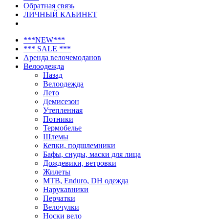
Обратная связь
ЛИЧНЫЙ КАБИНЕТ
***NEW***
*** SALE ***
Аренда велочемоданов
Велоодежда
Назад
Велоодежда
Лето
Демисезон
Утепленная
Потники
Термобелье
Шлемы
Кепки, подшлемники
Бафы, снуды, маски для лица
Дождевики, ветровки
Жилеты
MTB, Enduro, DH одежда
Нарукавники
Перчатки
Велочулки
Носки вело