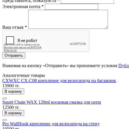
Представьтесь, пожалуйста
*
Электронная почта
*
Ваш отзыв
*
Отправить
Нажимая на кнопку «Отправить» вы принимаете условия
Публ
Аналогичные товары
CXWXC CX-C08 крепление для велосипеда на багажник
15900 тг.
В корзину
Squirt Chain WAX 120ml восковая смазка для цепи
12500 тг.
В корзину
Pro WallHook крепление для велосипеда на стену
10500 тг.