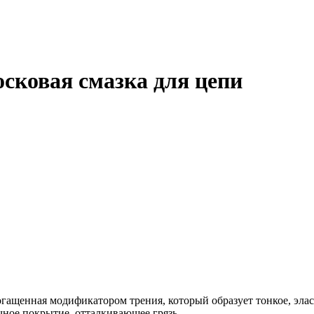
сковая смазка для цепи
огащенная модификатором трения, который образует тонкое, эла
чное покрытие, отталкивающее грязь.