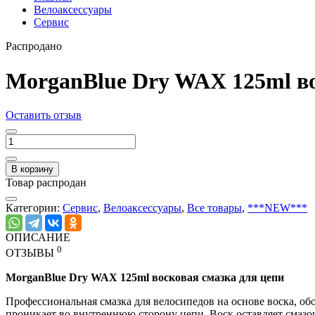
Велоаксессуары
Сервис
Распродано
MorganBlue Dry WAX 125ml во
Оставить отзыв
В корзину
Товар распродан
Категории:
Сервис
,
Велоаксессуары
,
Все товары
,
***NEW***
ОПИСАНИЕ
0
ОТЗЫВЫ
MorganBlue Dry WAX 125ml восковая смазка для цепи
Профессиональная смазка для велосипедов на основе воска, об
проникает во внутреннюю сторону цепи. Воск оставляет смазо