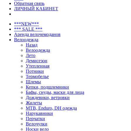
Обратная связь
ЛИЧНЫЙ КАБИНЕТ
***NEW***
*** SALE ***
Аренда велочемоданов
Велоодежда
Назад
Велоодежда
Лето
Демисезон
Утепленная
Потники
Термобелье
Шлемы
Кепки, подшлемники
Бафы, снуды, маски для лица
Дождевики, ветровки
Жилеты
MTB, Enduro, DH одежда
Нарукавники
Перчатки
Велочулки
Носки вело