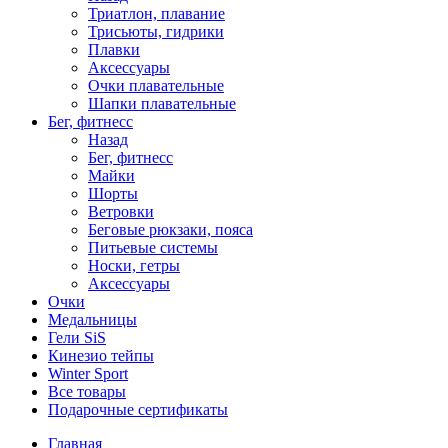
Триатлон, плавание
Трисьюты, гидрики
Плавки
Аксессуары
Очки плавательные
Шапки плавательные
Бег, фитнесс
Назад
Бег, фитнесс
Майки
Шорты
Ветровки
Беговые рюкзаки, пояса
Питьевые системы
Носки, гетры
Аксессуары
Очки
Медальницы
Гели SiS
Кинезио тейпы
Winter Sport
Все товары
Подарочные сертификаты
Главная