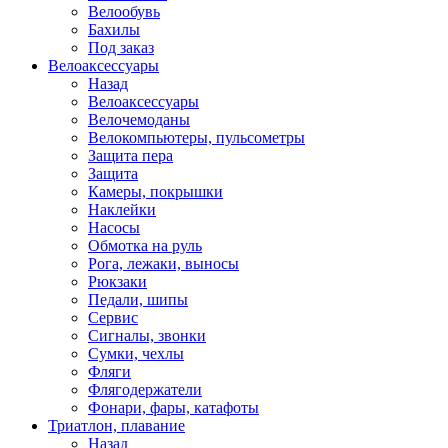
Велообувь
Бахилы
Под заказ
Велоаксессуары
Назад
Велоаксессуары
Велочемоданы
Велокомпьютеры, пульсометры
Защита пера
Защита
Камеры, покрышки
Наклейки
Насосы
Обмотка на руль
Рога, лежаки, выносы
Рюкзаки
Педали, шипы
Сервис
Сигналы, звонки
Сумки, чехлы
Фляги
Флягодержатели
Фонари, фары, катафоты
Триатлон, плавание
Назад