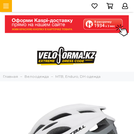
Главная
Велоодежда
MTB, Enduro, DH одежда