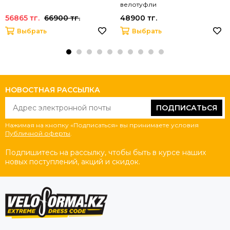
велотуфли
56865 тг.
66900 тг.
48900 тг.
Выбрать
Выбрать
НОВОСТНАЯ РАССЫЛКА
ПОДПИСАТЬСЯ
Нажимая на кнопку «Подписаться» вы принимаете условия
Публичной оферты
.
Подпишитесь на рассылку, чтобы быть в курсе наших
новых поступлений, акций и скидок.